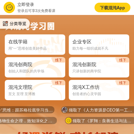
立即登录
下载混沌App
登录后可享3次免费看课
在线学籍
企业专区
用“一”思维创造美好作品
助力每一组织成就不凡
混沌创商院
混沌创新院
创始人和团队的共学场
只讲创新的商学院
混沌文理院
混沌X工作坊
至文 至理 至博雅
创造者的心灵学园
领取了《“一”思维：跟苏格拉底学习当CEO》
领取了《人力资源是CEO第一工程》
领取了《格物生命之理，致知演化之道》
领取了《罗翔：良善生活与法治》